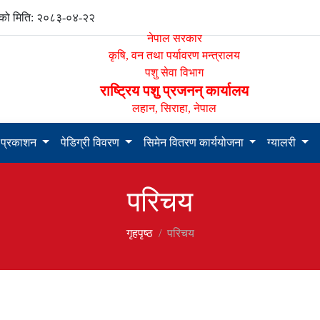
ो मिति: २०८३-०४-२२
नेपाल सरकार
कृषि, वन तथा पर्यावरण मन्त्रालय
पशु सेवा विभाग
राष्ट्रिय पशु प्रजनन् कार्यालय
लहान, सिराहा, नेपाल
प्रकाशन
पेडिग्री विवरण
सिमेन वितरण कार्ययोजना
ग्यालरी
परिचय
गृहपृष्‍ठ
परिचय