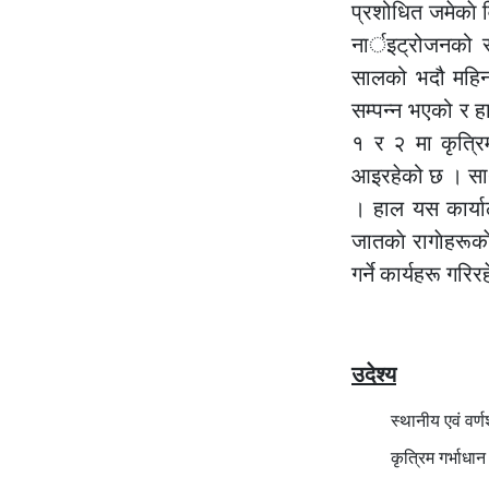
प्रशोधित जमेकाे 
नार्इट्रोजनको स
सालको भदौ महिना 
सम्पन्न भएको र हा
१ र २ मा कृत्रिम
आइरहेको छ । साथै
। हाल यस कार्याल
जातकाे रागाेहरूका
गर्ने कार्यहरू गरि
उदेश्य
स्थानीय एवं वर्ण
कृत्रिम गर्भाधान