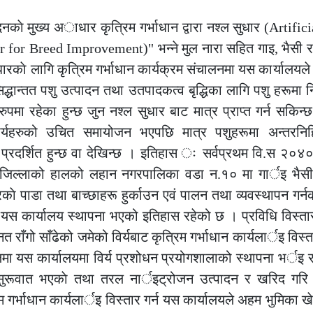
ादनकाे मुख्य अाधार कृत्रिम गर्भाधान द्वारा नश्ल सुधार (Artifi
or for Breed Improvement)" भन्ने मुल नारा सहित गाइ, भैसी 
ारकाे लागि कृत्रिम गर्भाधान कार्यक्रम संचालनमा यस कार्यालयले
धान्तत पशु उत्पादन तथा उतपादकत्व बृद्धिका लागि पशु हरूमा नि
को रुपमा रहेका हुन्छ जुन नश्ल सुधार बाट मात्र प्राप्त गर्न सकिन्
ार्यहरुको उचित समायोजन भएपछि मात्र पशुहरूमा अन्तरनि
ा प्रदर्शित हुन्छ वा देखिन्छ । इतिहास ः सर्वप्रथम वि.स २
जिल्लाको हालको लहान नगरपालिका वडा न.१० मा गार्इ भैसी
रकाे पाडा तथा बाच्छाहरू हुर्काउन एवं पालन तथा व्यवस्थापन गर
मा यस कार्यालय स्थापना भएको इतिहास रहेको छ । प्रविधि विस्ता
त राँगो साँढेको जमेको विर्यबाट कृत्रिम गर्भाधान कार्यलार्इ विस्त
 यस कार्यालयमा विर्य प्रशोधन प्रयोगशालाको स्थापना भर्इ रा
े सुरूवात भएकाे तथा तरल नार्इट्रोजन उत्पादन र खरिद गरि कृ
म गर्भाधान कार्यलार्इ विस्तार गर्न यस कार्यालयले अहम भुमिका ख