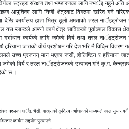
विर्यका स्ट्रहरु संरक्षण तथा भण्डारणका लागि नभर्इ नहुने अति
हज आपूर्तिका लागि निजी क्षेत्रबाट विगतमा खरिद गर्ने गरि
देखि कार्यालय हाता भित्र ठूलाे क्षमताकाे तरल नार्इट्रोजन प
ल यस प्लान्टले आफ्नो कार्य क्षेत्र साविकको पुर्वाञ्चल विकास क्षे
 गर्भाधान कार्यकाे लागि जमेकाे विर्य तथा तरल नार्इट्रोजन व
 हरियाना जातको वीर्य प्रशोधन गरि देश भरि नै विक्रि वितरण गर
यले उच्च प्रजनन् मान भएका जर्सी, हाेलिष्टिन र हरियाना जातकाे
े जमेकाे विर्य र तरल नार्इट्राेजनकाे उत्पादन गरि कृ.ग. केन्द्र
रहेकाे छ ।
शंकर नश्लका गार्इ, भैसी, बाख्राको कृत्रिम गर्भाधानको माध्यमले नश्ल सुधार गर्ने
 विस्तार कार्यमा सहयोग पुरयाउने