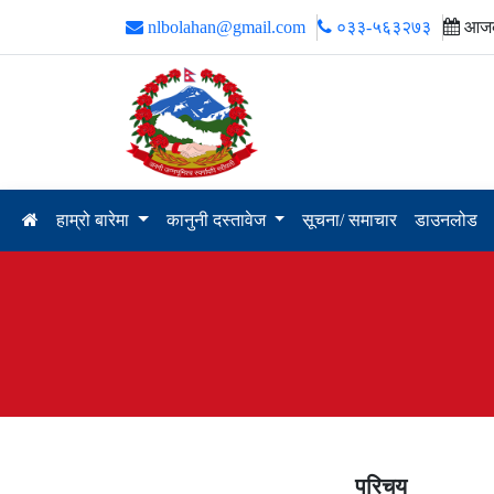
nlbolahan@gmail.com
०३३-५६३२७३
आजक
हाम्रो बारेमा
कानुनी दस्तावेज
सूचना/ समाचार
डाउनलोड
परिचय