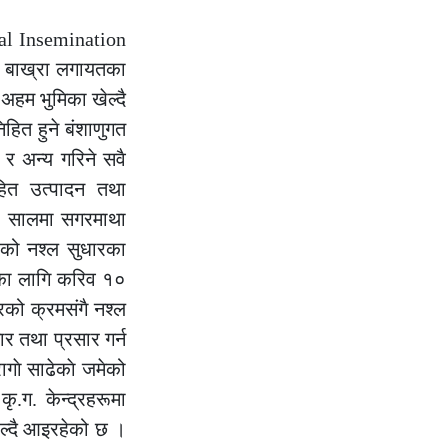
cial Insemination
र बाख्रा लगायतका
 अहम भुमिका खेल्दै
हित हुने बंशाणुगत
छ र अन्य गरिने सवै
हित उत्पादन तथा
०४० सालमा सगरमाथा
को नश्ल सुधारका
्नका लागि करिव १०
रको क्रमसंगै नश्ल
ार तथा प्रसार गर्न
गाे साढेकाे जमेको
.ग. केन्द्रहरूमा
ेल्दै आइरहेको छ ।