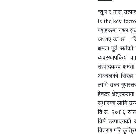
"दुध र मासु उत्प
is the key fact
पशुहरूमा नश्ल सुध
अाए काे छ । सिद्
क्षमता पुर्व सर्त
ब्यवस्थापकिय क
उत्पादकत्व क्षमत
अञ्चलको सिरहा 
लागि उच्च गुणस्त
हेक्टर क्षेत्रफल
सुधारका लागि उन्न
वि.स. २०६६ सालमा
विर्य उत्पादनका
वितरण गरि कृत्रि