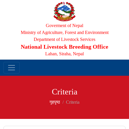
Goverment of Nepal
Ministry of Agriculture, Forest and Environment
Department of Livestock Services
National Livestock Breeding Office
Lahan, Siraha, Nepal
Criteria
गृहपृष्‍ठ
Criteria