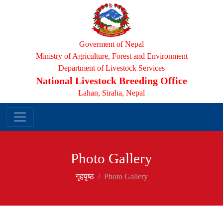
Goverment of Nepal
Ministry of Agriculture, Forest and Environment
Department of Livestock Services
National Livestock Breeding Office
Lahan, Siraha, Nepal
Photo Gallery
गृहपृष्‍ठ
Photo Gallery